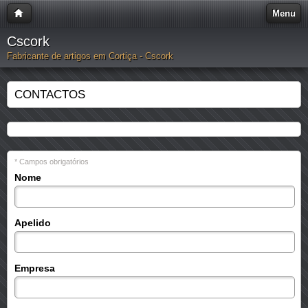
Menu
Cscork
Fabricante de artigos em Cortiça - Cscork
CONTACTOS
* Campos obrigatórios
Nome
Apelido
Empresa